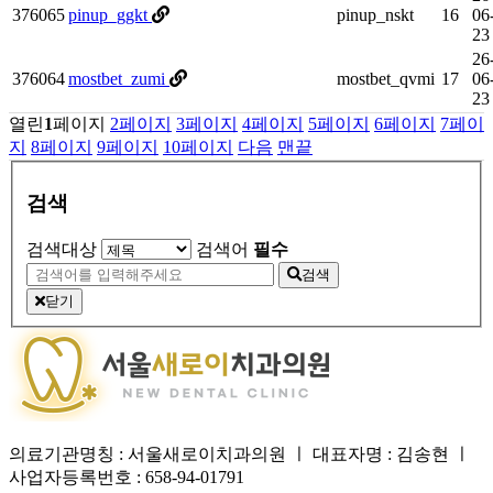
376065
pinup_ggkt
pinup_nskt
16
06
23
26
376064
mostbet_zumi
mostbet_qvmi
17
06
23
열린
1
페이지
2
페이지
3
페이지
4
페이지
5
페이지
6
페이지
7
페이
지
8
페이지
9
페이지
10
페이지
다음
맨끝
검색
검색대상
검색어
필수
검색
닫기
의료기관명칭 : 서울새로이치과의원 ㅣ 대표자명 : 김송현 ㅣ
사업자등록번호 : 658-94-01791