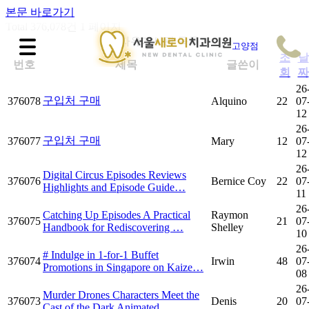
본문 바로가기
Total 376,078건
1 페이지
자유게시판 목록
조
날
번호
제목
글쓴이
회
짜
26
구입처 구매
376078
Alquino
22
07
12
26
구입처 구매
376077
Mary
12
07
12
26
Digital Circus Episodes Reviews
376076
Bernice Coy
22
07
Highlights and Episode Guide…
11
26
Catching Up Episodes A Practical
Raymon
376075
21
07
Handbook for Rediscovering …
Shelley
10
26
# Indulge in 1-for-1 Buffet
376074
Irwin
48
07
Promotions in Singapore on Kaize…
08
26
Murder Drones Characters Meet the
376073
Denis
20
07
Cast of the Dark Animated …